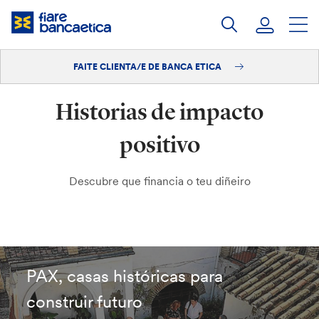
Saltar
ao
contido
FAITE CLIENTA/E DE BANCA ETICA
Iniciar sesión
Historias de impacto
Faite clienta/e
positivo
Descubre que financia o teu diñeiro
PAX, casas históricas para
construir futuro