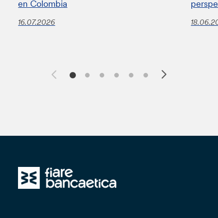
en Colombia
perspe
16.07.2026
18.06.2