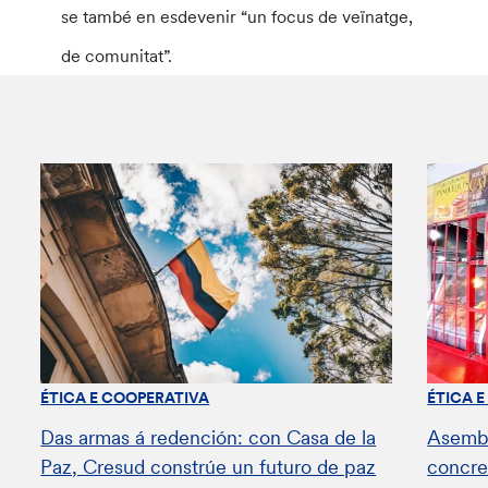
se també en esdevenir “un focus de veïnatge,
de comunitat”.
ÉTICA E COOPERATIVA
ÉTICA 
Das armas á redención: con Casa de la
Asembl
Paz, Cresud constrúe un futuro de paz
concret