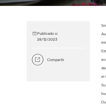
So
Publicado o:
Au
28/12/2023
In
Es
ec
Compartir
de
el
Su
hu
Du