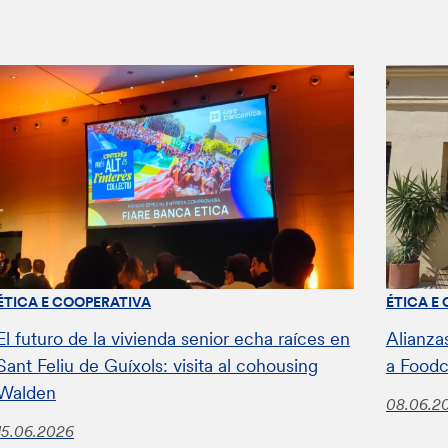
ÉTICA E COOPERATIVA
ÉTICA E
El futuro de la vivienda senior echa raíces en
Alianza
Sant Feliu de Guíxols: visita al cohousing
a Food
Walden
08.06.2
15.06.2026