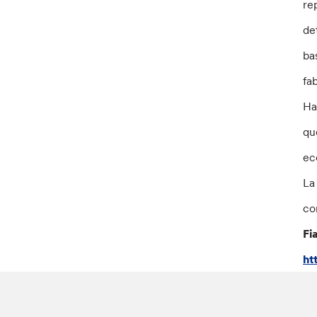
re
de
ba
fa
Ha
qu
ec
La
co
Fi
ht