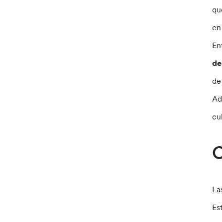
qu
en
En
de
de
Ad
cu
C
La
Es