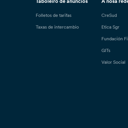
Taboleiro de anuncios
A nosa red
Folletos de tarifas
CreSud
Taxas de intercambio
Etica Sgr
Fundación Fi
GITs
Valor Social