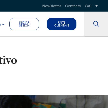
Newsletter
Contacto
GAL
INICIAR
FAITE
n
SESIÓN
CLIENTA/E
tivo