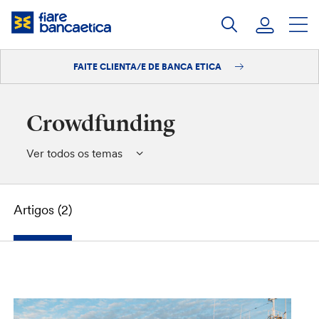
Saltar
ao
contido
FAITE CLIENTA/E DE BANCA ETICA
Iniciar sesión
Faite clienta/e
Crowdfunding
Ver todos os temas
Artigos (2)