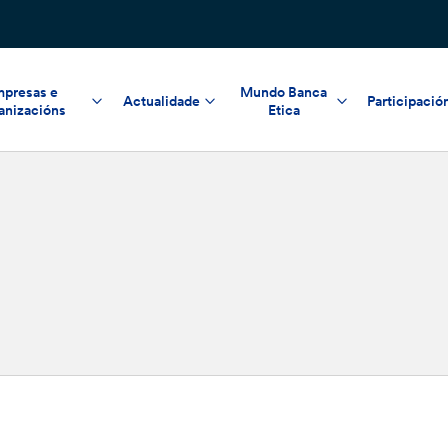
presas e
Mundo Banca
Actualidade
Participació
anizacións
Etica