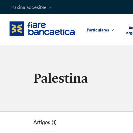
Saltar
Páxina accesible
ao
contido
Em
Particulares
org
Palestina
Artigos (1)