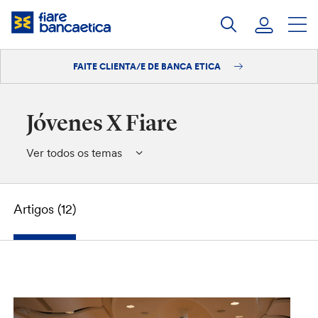
Saltar
ao
contido
FAITE CLIENTA/E DE BANCA ETICA
Iniciar sesión
Faite clienta/e
Jóvenes X Fiare
Ver todos os temas
Artigos (12)