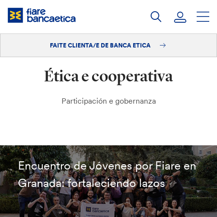
Saltar
ao
contido
FAITE CLIENTA/E DE BANCA ETICA
Iniciar sesión
Ética e cooperativa
Faite clienta/e
Participación e gobernanza
Encuentro de Jóvenes por Fiare en
Granada: fortaleciendo lazos