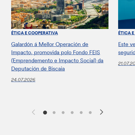
ÉTICA E COOPERATIVA
ÉTICA 
Galardón á Mellor Operación de
Este v
Impacto, promovida polo Fondo FEIS
seguri
(Emprendemento e Impacto Social) da
21.07.2
Deputación de Biscaia
24.07.2026