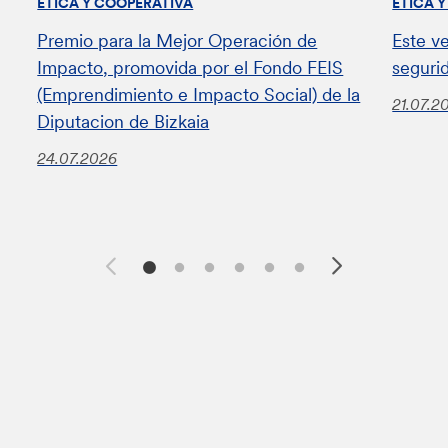
ÉTICA Y COOPERATIVA
ÉTICA 
Premio para la Mejor Operación de
Este v
Impacto, promovida por el Fondo FEIS
seguri
(Emprendimiento e Impacto Social) de la
21.07.2
Diputacion de Bizkaia
24.07.2026