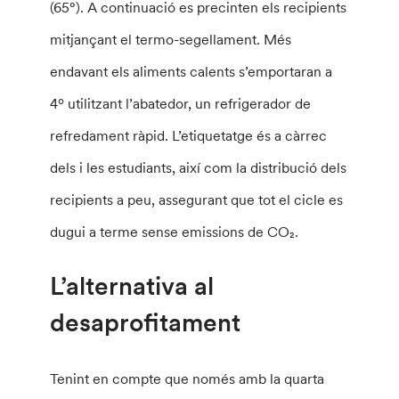
(65°). A continuació es precinten els recipients
mitjançant el termo-segellament. Més
endavant els aliments calents s’emportaran a
4º utilitzant l’abatedor, un refrigerador de
refredament ràpid. L’etiquetatge és a càrrec
dels i les estudiants, així com la distribució dels
recipients a peu, assegurant que tot el cicle es
dugui a terme sense emissions de CO₂.
L’alternativa al
desaprofitament
Tenint en compte que només amb la quarta