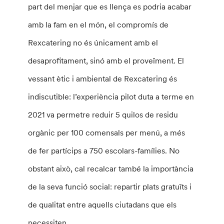
part del menjar que es llença es podria acabar
amb la fam en el món, el compromís de
Rexcatering no és únicament amb el
desaprofitament, sinó amb el proveïment. El
vessant ètic i ambiental de Rexcatering és
indiscutible: l’experiència pilot duta a terme en
2021 va permetre reduir 5 quilos de residu
orgànic per 100 comensals per menú, a més
de fer partícips a 750 escolars-famílies. No
obstant això, cal recalcar també la importància
de la seva funció social: repartir plats gratuïts i
de qualitat entre aquells ciutadans que els
necessiten.