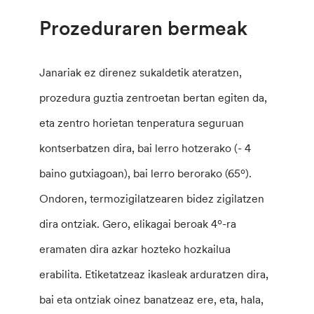
Prozeduraren bermeak
Janariak ez direnez sukaldetik ateratzen,
prozedura guztia zentroetan bertan egiten da,
eta zentro horietan tenperatura seguruan
kontserbatzen dira, bai lerro hotzerako (- 4
baino gutxiagoan), bai lerro berorako (65º).
Ondoren, termozigilatzearen bidez zigilatzen
dira ontziak. Gero, elikagai beroak 4º-ra
eramaten dira azkar hozteko hozkailua
erabilita. Etiketatzeaz ikasleak arduratzen dira,
bai eta ontziak oinez banatzeaz ere, eta, hala,