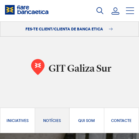
Salta
al
contingut
FES-TE CLIENT/CLIENTA DE BANCA ETICA
Iniciar sessió
Fes-te'n client/clienta
GIT Galiza Sur
INICIATIVES
NOTÍCIES
QUI SOM
CONTACTE