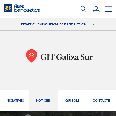
Salta
al
contingut
FES-TE CLIENT/CLIENTA DE BANCA ETICA
Iniciar sessió
Fes-te'n client/clienta
GIT Galiza Sur
INICIATIVES
NOTÍCIES
QUI SOM
CONTACTE