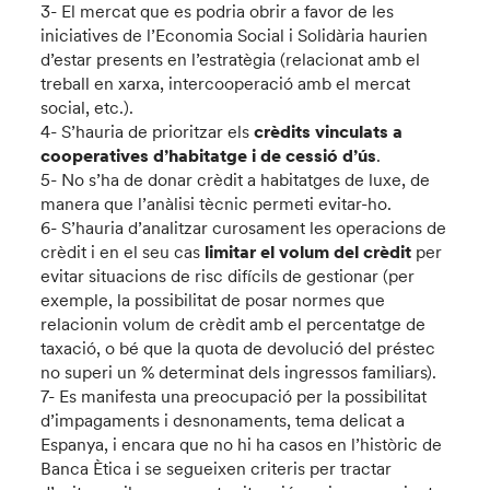
3- El mercat que es podria obrir a favor de les
iniciatives de l’Economia Social i Solidària haurien
d’estar presents en l’estratègia (relacionat amb el
treball en xarxa, intercooperació amb el mercat
social, etc.).
4- S’hauria de prioritzar els
crèdits vinculats a
cooperatives d’habitatge i de cessió d’ús
.
5- No s’ha de donar crèdit a habitatges de luxe, de
manera que l’anàlisi tècnic permeti evitar-ho.
6- S’hauria d’analitzar curosament les operacions de
crèdit i en el seu cas
limitar el volum del crèdit
per
evitar situacions de risc difícils de gestionar (per
exemple, la possibilitat de posar normes que
relacionin volum de crèdit amb el percentatge de
taxació, o bé que la quota de devolució del préstec
no superi un % determinat dels ingressos familiars).
7- Es manifesta una preocupació per la possibilitat
d’impagaments i desnonaments, tema delicat a
Espanya, i encara que no hi ha casos en l’històric de
Banca Ètica i se segueixen criteris per tractar