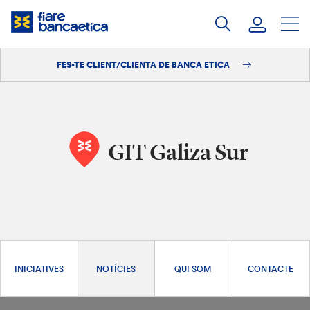
Salta
al
contingut
FES-TE CLIENT/CLIENTA DE BANCA ETICA
Iniciar sessió
Fes-te'n client/clienta
GIT Galiza Sur
INICIATIVES
NOTÍCIES
QUI SOM
CONTACTE