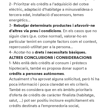
2- Prioritzar els crèdits a l’adquisició del cotxe
elèctric, adaptació d’habitatge a minusvalidesa o
tercera edat, instal·lació d’ascensors, temes
energètics…
3-
Rebutjar determinats productes i afavorir-ne
d’altres via preu i condicions
. En els casos que no
siguin clars (p.e. cotxe normal), valorar-ho en
particular tenint en compte factors com el context,
repercussió-utilitat per a la persona…
4- Acotar-ho a
drets i necessitats bàsiques.
ALTRES CONCLUSIONS i CONSIDERACIONS
1- Més enllà dels crèdits al consum i préstecs
hipotecaris, també es proposa donar suport a
crèdits a persones autònomes
.
Actualment s’ha aprovat alguna sol·licitud, però hi ha
poca informació i poca claredat en els criteris.
També es considera que en els àmbits prioritaris
d’oferta de crèdits de caràcter finalista (habitatge,
salut, …) pot ser positiu incloure explícitament els
crèdits destinats a l’emprenedoria social,