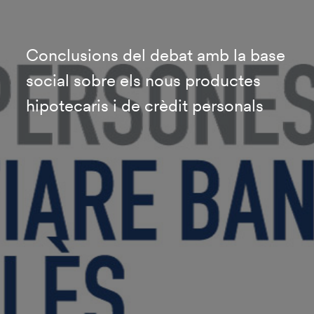
Conclusions del debat amb la base
social sobre els nous productes
hipotecaris i de crèdit personals