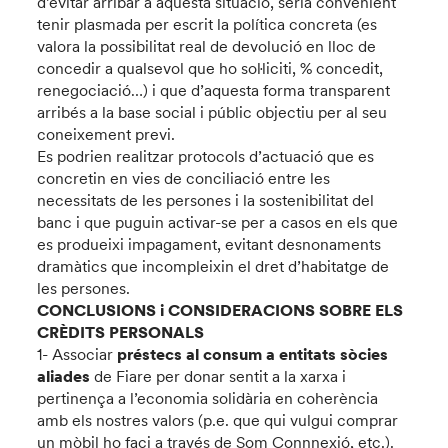
d’evitar arribar a aquesta situació, seria convenient
tenir plasmada per escrit la política concreta (es
valora la possibilitat real de devolució en lloc de
concedir a qualsevol que ho sol·liciti, % concedit,
renegociació…) i que d’aquesta forma transparent
arribés a la base social i públic objectiu per al seu
coneixement previ.
Es podrien realitzar protocols d’actuació que es
concretin en vies de conciliació entre les
necessitats de les persones i la sostenibilitat del
banc i que puguin activar-se per a casos en els que
es produeixi impagament, evitant desnonaments
dramàtics que incompleixin el dret d’habitatge de
les persones.
CONCLUSIONS i CONSIDERACIONS SOBRE ELS
CRÈDITS PERSONALS
1- Associar
préstecs al consum a entitats sòcies
aliades
de Fiare per donar sentit a la xarxa i
pertinença a l’economia solidària en coherència
amb els nostres valors (p.e. que qui vulgui comprar
un mòbil ho faci a través de Som Connnexió, etc.).