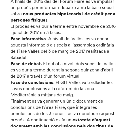
A finals del 2016 des del Forum Fiare es va impulsar
un procés per informar i debatre amb la base social
sobre
nous productes hipotecaris i de crèdit per a
persones físique
s.
El procés es va dur a terme entre novembre de 2016
i juliol de 2017 en 3 fases:
Fase informativa
. A nivell del Vallès, es va donar
aquesta informació als socis a l’assemblea ordinària
de Fiare Vallès del 3 de març de 2017 realitzada a
Sabadell.
Fase de debat.
El debat a nivell dels socis del Vallès
es va dur a terme durant la segona quinzena d’abril
de 2017 a través d’un fòrum virtual.
Fase de conclusions
. El GIT Vallès va traslladar les
seves conclusions a la referent de la zona
Mediterrània a mitjans de maig.
Finalment es va generar un únic document de
conclusions de l’Àrea Fiare, que integra les
conclusions de les 3 zones i es va concloure aquest
procés. A continuació es fa un
extracte
d’aquest
document amb les
conclusions pels dos tipus de