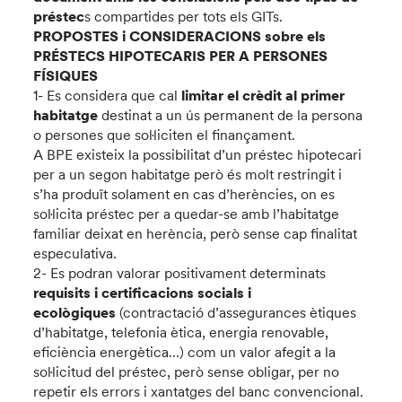
préstec
s compartides per tots els GITs.
PROPOSTES i CONSIDERACIONS sobre els
PRÉSTECS HIPOTECARIS PER A PERSONES
FÍSIQUES
1- Es considera que cal
limitar el crèdit al primer
habitatge
destinat a un ús permanent de la persona
o persones que sol·liciten el finançament.
A BPE existeix la possibilitat d’un préstec hipotecari
per a un segon habitatge però és molt restringit i
s’ha produït solament en cas d’herències, on es
sol·licita préstec per a quedar-se amb l’habitatge
familiar deixat en herència, però sense cap finalitat
especulativa.
2- Es podran valorar positivament determinats
requisits i certificacions socials i
ecològiques
(contractació d’assegurances ètiques
d’habitatge, telefonia ètica, energia renovable,
eficiència energètica…) com un valor afegit a la
sol·licitud del préstec, però sense obligar, per no
repetir els errors i xantatges del banc convencional.