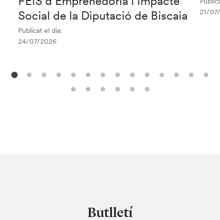
FEIS d’Emprenedoria i Impacte
Publica
21/07
Social de la Diputació de Biscaia
Publicat el dia:
24/07/2026
Butlletí