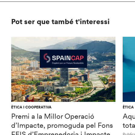
Pot ser que també t'interessi
ÈTICA I COOPERATIVA
ÈTICA
Premi a la Millor Operació
Aqu
d’Impacte, promoguda pel Fons
tot
FEIS d’Emprenedoria i Impacte
Publica