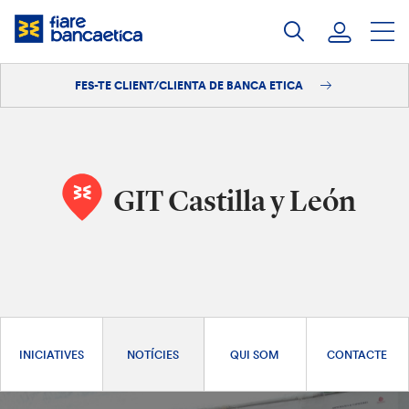
Salta
al
contingut
FES-TE CLIENT/CLIENTA DE BANCA ETICA
Iniciar sessió
Fes-te'n client/clienta
GIT Castilla y León
INICIATIVES
NOTÍCIES
QUI SOM
CONTACTE