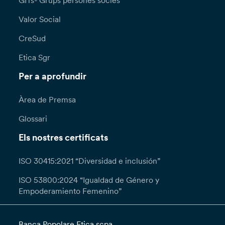
GITs- Grups persones sòcies
Valor Social
CreSud
Etica Sgr
Per a aprofundir
Àrea de Premsa
Glossari
Els nostres certificats
ISO 30415:2021 “Diversidad e inclusión”
ISO 53800:2024 “Igualdad de Género y
Empoderamiento Femenino”
Banca Popolare Etica scpa