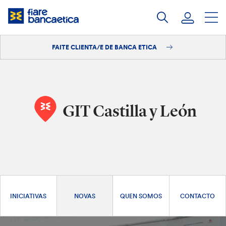
Saltar
ao
contido
FAITE CLIENTA/E DE BANCA ETICA
Iniciar sesión
Faite clienta/e
GIT Castilla y León
INICIATIVAS
NOVAS
QUEN SOMOS
CONTACTO