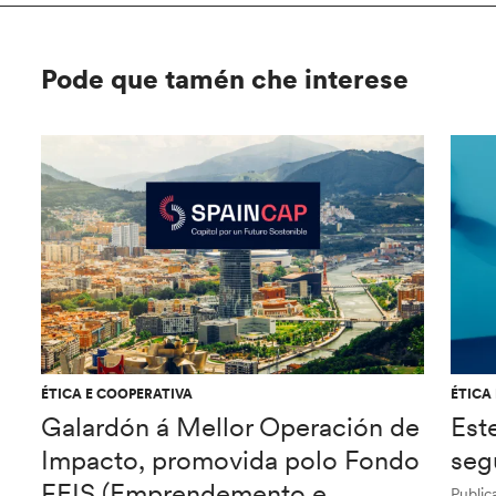
Pode que tamén che interese
ÉTICA E COOPERATIVA
ÉTICA
Galardón á Mellor Operación de
Est
Impacto, promovida polo Fondo
seg
FEIS (Emprendemento e
Public