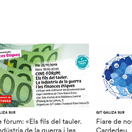
LIZA SUR
GIT GALIZA SUR
 fòrum: «Els fils del tauler.
Fiare de no
ndústria de la guerra i les
Cardedeu