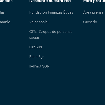
nuncios
Descubre nuestra red
Para profu
fas
Fundación Finanzas Éticas
Área prensa
cambio
Valor social
Glosario
GITs- Grupos de personas
socias
CreSud
Etica Sgr
IMPact SGR