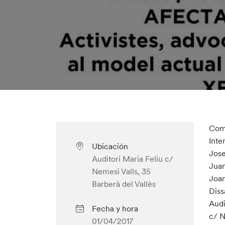
Com 
Inte
Ubicación
Jose
Auditori Maria Feliu c/
Juan
Nemesi Valls, 35
Joan
Barberà del Vallès
Dissa
Audi
Fecha y hora
c/ N
01/04/2017