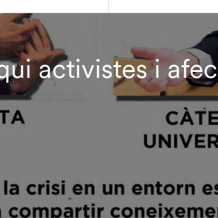
ui activistes i afec