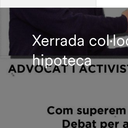
Xerrada col·loq
hipoteca