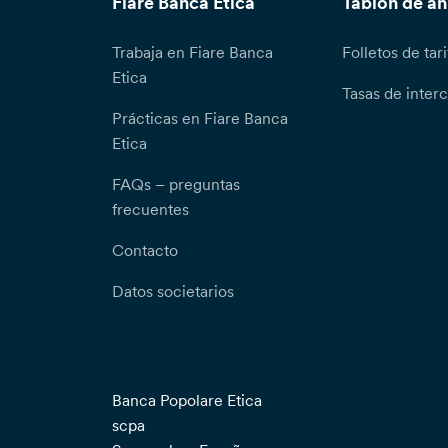
Fiare Banca Etica
Tablón de a
Trabaja en Fiare Banca
Folletos de tari
Etica
Tasas de inter
Prácticas en Fiare Banca
Etica
FAQs – preguntas
frecuentes
Contacto
Datos societarios
Banca Popolare Etica
scpa