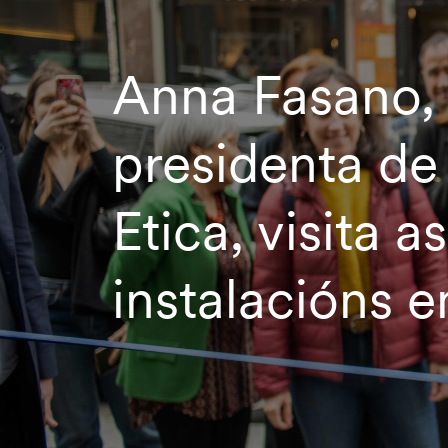
Anna Fasano,
presidenta de
Etica, visita a
instalacións e