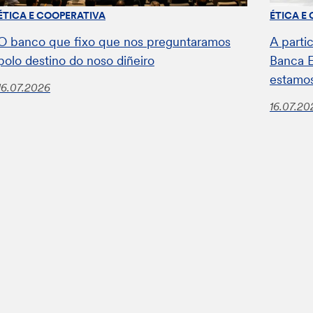
ÉTICA E COOPERATIVA
ÉTICA E
O banco que fixo que nos preguntaramos
A parti
polo destino do noso diñeiro
Banca E
estamos
16.07.2026
16.07.20