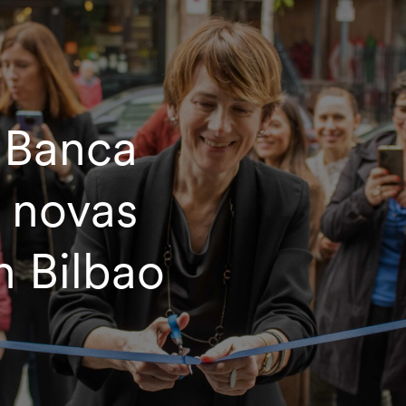
 Banca
s novas
n Bilbao