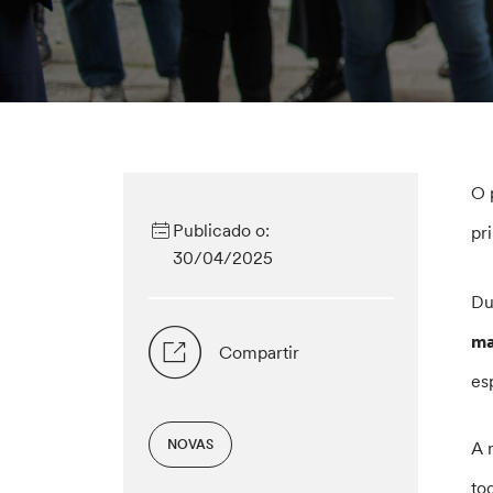
O 
Publicado o:
pr
30/04/2025
Du
ma
Compartir
es
NOVAS
A 
to