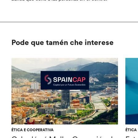
Pode que tamén che interese
ÉTICA E COOPERATIVA
ÉTICA