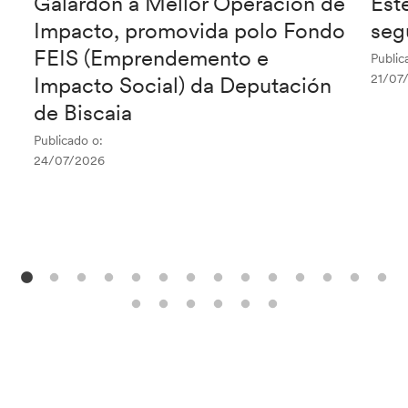
Galardón á Mellor Operación de
Est
Impacto, promovida polo Fondo
seg
FEIS (Emprendemento e
Public
21/07
Impacto Social) da Deputación
de Biscaia
Publicado o:
24/07/2026