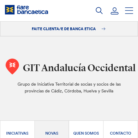
Saltar
ao
contido
FAITE CLIENTA/E DE BANCA ETICA
Iniciar sesión
Faite clienta/e
GIT Andalucía Occidental
Grupo de Iniciativa Territorial de socias y socios de las
provincias de Cádiz, Córdoba, Huelva y Sevilla
INICIATIVAS
NOVAS
QUEN SOMOS
CONTACTO