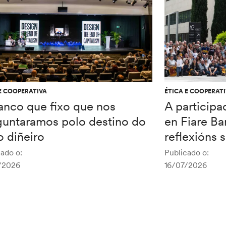
E COOPERATIVA
ÉTICA E COOPERAT
anco que fixo que nos
A participa
guntaramos polo destino do
en Fiare Ba
 diñeiro
reflexións 
ado o:
Publicado o:
/2026
16/07/2026