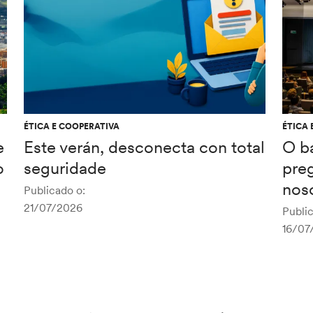
ÉTICA E COOPERATIVA
ÉTICA 
e
Este verán, desconecta con total
O b
o
seguridade
pre
noso
Publicado o:
21/07/2026
Public
16/07