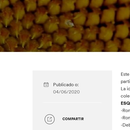
Este
part
Publicado o:
La i
04/06/2020
cole
ESQ
-Ron
-Ron
COMPARTIR
-Deb