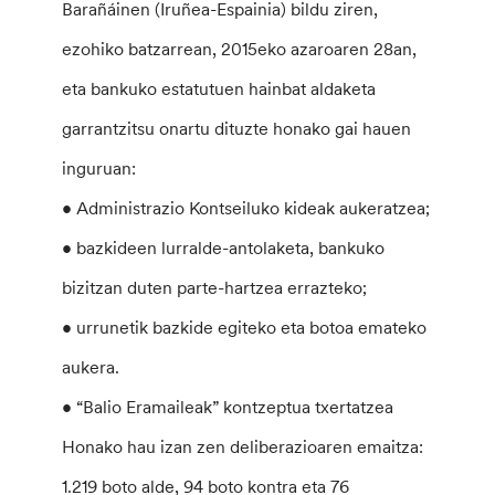
Barañáinen (Iruñea-Espainia) bildu ziren,
ezohiko batzarrean, 2015eko azaroaren 28an,
eta bankuko estatutuen hainbat aldaketa
garrantzitsu onartu dituzte honako gai hauen
inguruan:
• Administrazio Kontseiluko kideak aukeratzea;
• bazkideen lurralde-antolaketa, bankuko
bizitzan duten parte-hartzea errazteko;
• urrunetik bazkide egiteko eta botoa emateko
aukera.
• “Balio Eramaileak” kontzeptua txertatzea
Honako hau izan zen deliberazioaren emaitza:
1.219 boto alde, 94 boto kontra eta 76