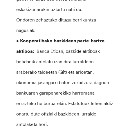
eskakizunarekin uztartu nahi du.
Ondoren zehaztuko ditugu berrikuntza
nagusiak:
• Kooperatibako bazkideen parte-hartze
aktiboa:
Banca Etican, bazkide aktiboak
betidanik antolatu izan dira lurraldeen
araberako taldeetan (Git) eta arloetan,
ekonomia jasangarri baten zerbitzura dagoen
bankuaren garapenarekiko harremana
errazteko helburuarekin. Estatutuek lehen aldiz
onartu dute ofizialki bazkideen lurralde-
antolaketa hori.