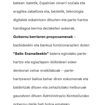
batean: batetik, Espainian oinarri soziala eta
eragilea zabaltzea eta, bestetik, teknologia
digitalek eskaintzen dituzten eta parte-hartze
handiagoa berma dezaketen aukerak.
Gobernu berriaren proposamenak
–
bazkideekin eta bankua funtzionarazten duten
“Balio Eramaileekin”
batera egindako parte-
hartze eta egiaztapen-ibilbideari esker
denboran zehar eraikitakoak – parte-
hartzearen balioa behar diren eskumenak eta
baldintzak dituen eta zehaztutako helburuak
gauzatzen dituen Administrazio Kontseilurako
gobernu-talde bati botoa emateko