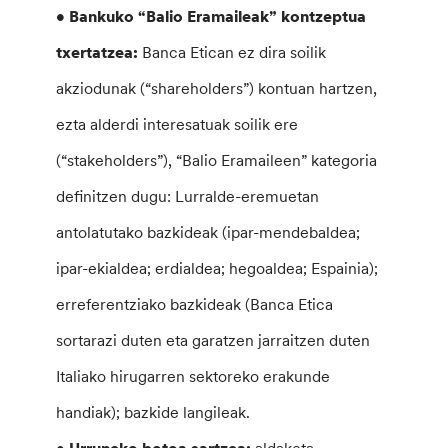
• Bankuko “Balio Eramaileak” kontzeptua
txertatzea:
Banca Etican ez dira soilik
akziodunak (“shareholders”) kontuan hartzen,
ezta alderdi interesatuak soilik ere
(“stakeholders”), “Balio Eramaileen” kategoria
definitzen dugu: Lurralde-eremuetan
antolatutako bazkideak (ipar-mendebaldea;
ipar-ekialdea; erdialdea; hegoaldea; Espainia);
erreferentziako bazkideak (Banca Etica
sortarazi duten eta garatzen jarraitzen duten
Italiako hirugarren sektoreko erakunde
handiak); bazkide langileak.