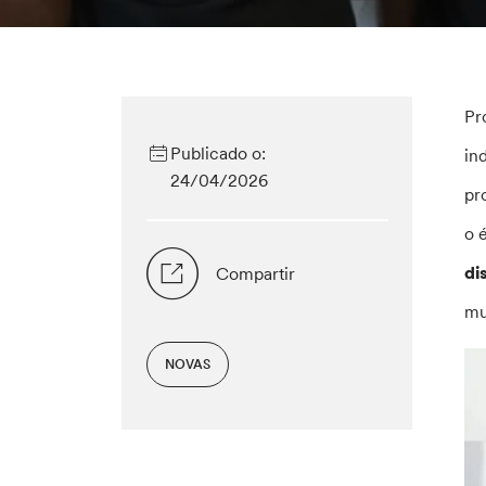
Pr
Publicado o:
in
24/04/2026
pr
o 
di
Compartir
mu
NOVAS