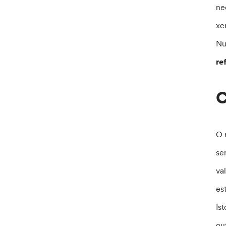
ne
xe
Nu
re
C
O 
se
va
es
Is
ou