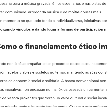
cesaria para a música gravada: é nos escenarios e nas pistas d
rar comunidade, arredor da música e de moitas cousas máis.
n momento no que todo tende a individualizarse, iniciativas c
forzando vínculos e dando lugar a formas de participación m
omo o financiamento ético imp
reto non é só acompañar estes proxectos desde o seu nacemento 
nón facelos viables e sostelos no tempo mantendo as súas cons
lores da economía social e solidaria. A banca convencional non 
tas iniciativas non encaixan nunha lóxica baseada unicamente na
to deixa fóra proxectos que xeran un valor cultural e social incal
tra mirada, onde o impacto tamén conta. Grazas a este enfoque