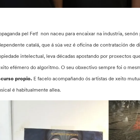
opaganda pel Fet! non naceu para encaixar na industria, senón p
dependente catalá, que á súa vez é oficina de contratación de d
opiedade intelectual, leva décadas apostando por proxectos qu
éxito efémero do algoritmo. O seu obxectivo sempre foi o mes
scurso propio.
E facelo acompañando ós artistas de xeito mutua
sical é habitualmente allea.