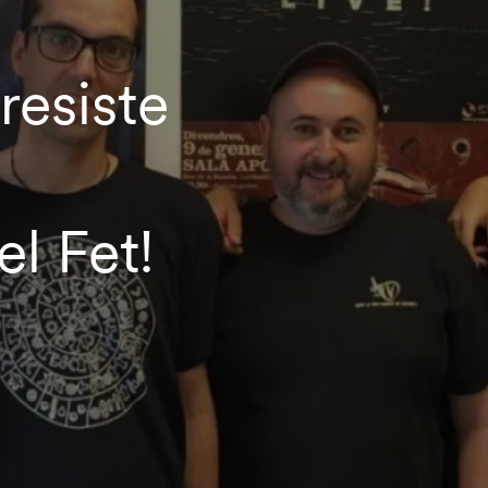
resiste
l Fet!