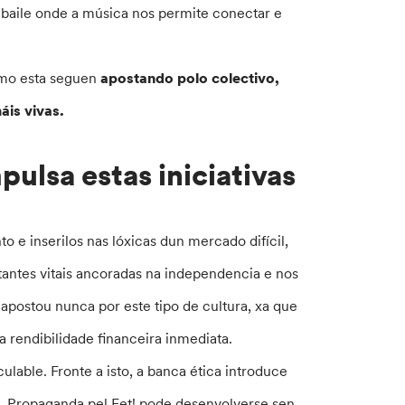
e baile onde a música nos permite conectar e
omo esta seguen
apostando polo colectivo,
áis vivas.
ulsa estas iniciativas
e inserilos nas lóxicas dun mercado difícil,
tantes vitais ancoradas na independencia e nos
apostou nunca por este tipo de cultura, xa que
 rendibilidade financeira inmediata.
culable. Fronte a isto, a banca ética introduce
, Propaganda pel Fet! pode desenvolverse sen