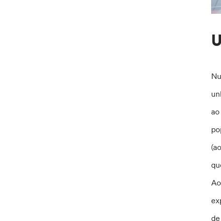
U
Nu
un
ao
po
(a
qu
Ao
ex
de