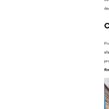
de
C
Pr
af
pr
fi