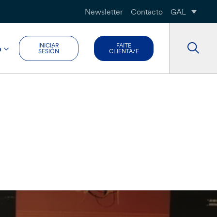
Newsletter
Contacto
GAL
INICIAR
FAITE
n
SESIÓN
CLIENTA/E