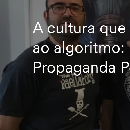
A cultura que 
ao algoritmo:
Propaganda Pe