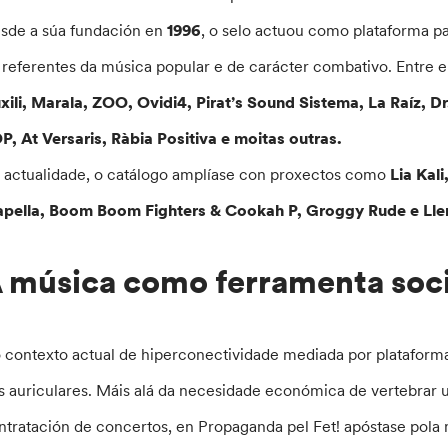
sde a súa fundación en
1996
, o selo actuou como plataforma 
 referentes da música popular e de carácter combativo. Entre 
xili, Marala, ZOO, Ovidi4, Pirat’s Sound Sistema, La Raíz, Dr
P, At Versaris, Ràbia Positiva e moitas outras.
 actualidade, o catálogo amplíase con proxectos como
Lia Kali
apella, Boom Boom Fighters & Cookah P, Groggy Rude e Ll
 música como ferramenta soci
 contexto actual de hiperconectividade mediada por plataforma
s auriculares. Máis alá da necesidade económica de vertebrar 
ntratación de concertos, en Propaganda pel Fet! apóstase pola