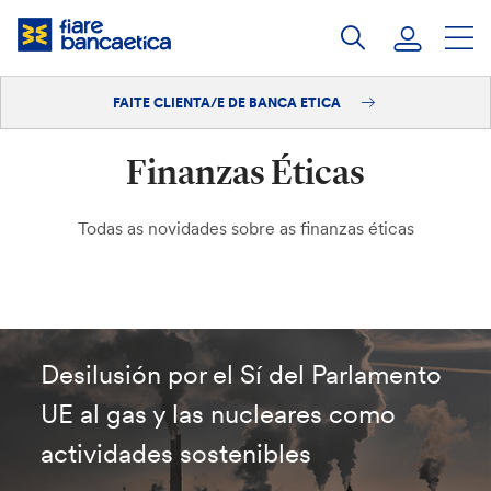
Saltar
ao
contido
FAITE CLIENTA/E DE BANCA ETICA
Iniciar sesión
Finanzas Éticas
Faite clienta/e
Todas as novidades sobre as finanzas éticas
Desilusión por el Sí del Parlamento
UE al gas y las nucleares como
actividades sostenibles