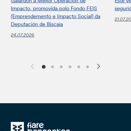
Galardón á Mellor Operación de
Este v
Impacto, promovida polo Fondo FEIS
seguri
(Emprendemento e Impacto Social) da
21.07.2
Deputación de Biscaia
24.07.2026