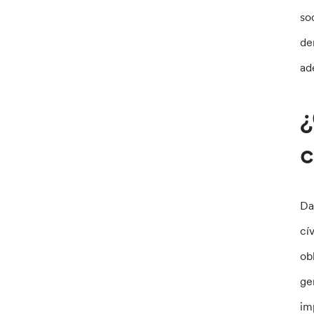
so
de
ad
¿
c
Da
cí
ob
ge
im