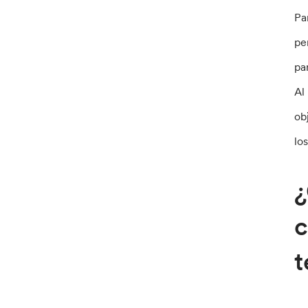
Pa
pe
pa
Al
ob
lo
¿
c