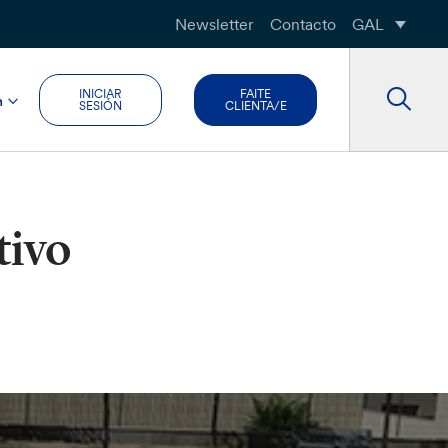
Newsletter
Contacto
GAL
INICIAR
FAITE
n
SESIÓN
CLIENTA/E
tivo