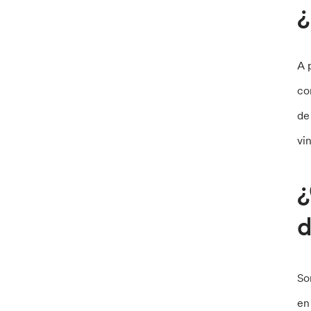
¿
A 
co
de
vi
¿
d
So
en