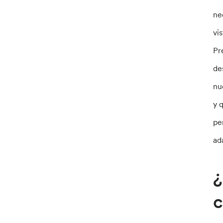
ne
vi
Pr
de
nu
y 
pe
ad
¿
c