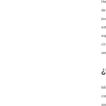
He
de
pu
es
es
ci
se
¿
Mi
ci
so