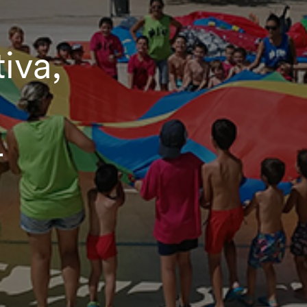
iva,
r