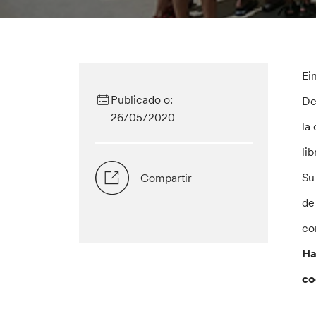
Ei
Publicado o:
De
26/05/2020
la
li
Su
Compartir
de
co
Ha
co