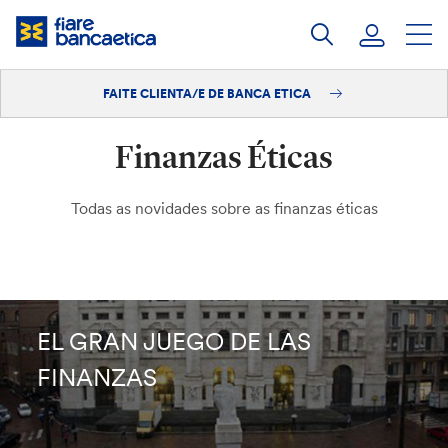
Saltar
ao
contido
FAITE CLIENTA/E DE BANCA ETICA
Iniciar sesión
Finanzas Éticas
Faite clienta/e
Todas as novidades sobre as finanzas éticas
EL GRAN JUEGO DE LAS
FINANZAS