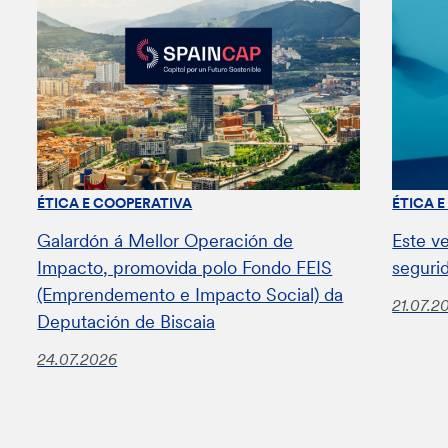
ÉTICA E COOPERATIVA
ÉTICA 
Galardón á Mellor Operación de
Este v
Impacto, promovida polo Fondo FEIS
seguri
(Emprendemento e Impacto Social) da
21.07.2
Deputación de Biscaia
24.07.2026