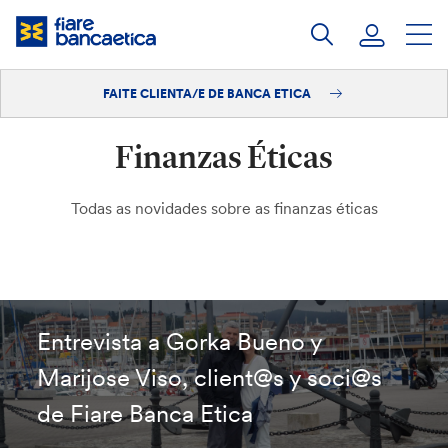
Saltar
ao
contido
FAITE CLIENTA/E DE BANCA ETICA
Iniciar sesión
Finanzas Éticas
Faite clienta/e
Todas as novidades sobre as finanzas éticas
Entrevista a Gorka Bueno y
Marijose Viso, client@s y soci@s
de Fiare Banca Etica