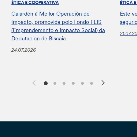
ÉTICA E COOPERATIVA
ÉTICA 
Galardón á Mellor Operación de
Este v
Impacto, promovida polo Fondo FEIS
seguri
(Emprendemento e Impacto Social) da
21.07.2
Deputación de Biscaia
24.07.2026