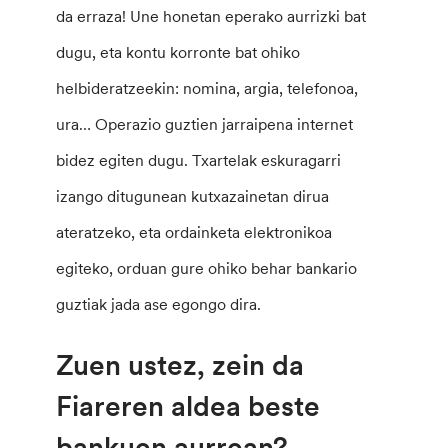
da erraza! Une honetan eperako aurrizki bat
dugu, eta kontu korronte bat ohiko
helbideratzeekin: nomina, argia, telefonoa,
ura… Operazio guztien jarraipena internet
bidez egiten dugu. Txartelak eskuragarri
izango ditugunean kutxazainetan dirua
ateratzeko, eta ordainketa elektronikoa
egiteko, orduan gure ohiko behar bankario
guztiak jada ase egongo dira.
Zuen ustez, zein da
Fiareren aldea beste
bankuen aurrean?