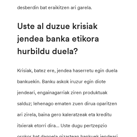
desberdin bat eraikitzen ari garela.
Uste al duzue krisiak
jendea banka etikora
hurbildu duela?
Krisiak, batez ere, jendea haserretu egin duela
bankuekin. Banku askok iruzur egin diote
jendeari, engainagarriak ziren produktuak
salduz; lehenago ematen zuen dirua oparitzen
ari zirela, baina gero kaleratzeak eta kreditu
itxierak etorri dira… Uste dugu pertzepzio
orokor bat dagoela gizartean bankuek jendeari