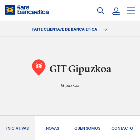
Saltar
ao
contido
FAITE CLIENTA/E DE BANCA ETICA
Iniciar sesión
Faite clienta/e
GIT Gipuzkoa
Gipuzkoa
INICIATIVAS
NOVAS
QUEN SOMOS
CONTACTO