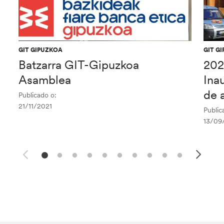
GIT GIPUZKOA
GIT G
Batzarra GIT-Gipuzkoa
202
Asamblea
Ina
de a
Publicado o:
21/11/2021
Public
13/09