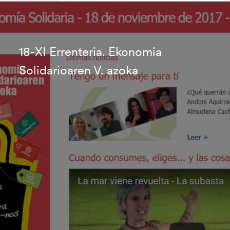
18-XI Errenteria. Ekonomia
Solidarioaren V. azoka