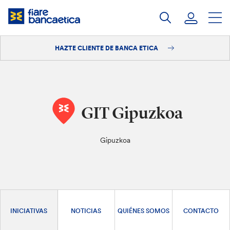
Saltar
a
contenido
HAZTE CLIENTE DE BANCA ETICA
Iniciar sesión
Hazte cliente
GIT Gipuzkoa
Gipuzkoa
INICIATIVAS
NOTICIAS
QUIÉNES SOMOS
CONTACTO