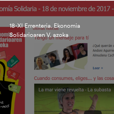
18-XI Errenteria. Ekonomia
Solidarioaren V. azoka