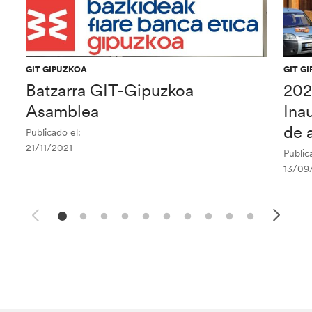
GIT GIPUZKOA
GIT G
Batzarra GIT-Gipuzkoa
202
Asamblea
Ina
de a
Publicado el:
21/11/2021
Public
13/09