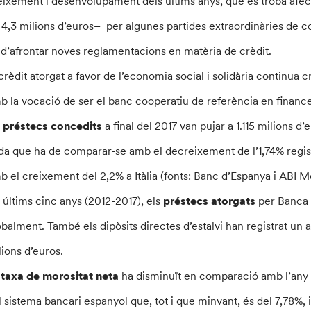
eixement i desenvolupament dels últims anys, que es troba afect
 4,3 milions d’euros– per algunes partides extraordinàries de co
 d’afrontar noves reglamentacions en matèria de crèdit.
 crèdit atorgat a favor de l’economia social i solidària continua cr
b la vocació de ser el banc cooperatiu de referència en finance
s
préstecs concedits
a final del 2017 van pujar a 1.115 milions d
da que ha de comparar-se amb el decreixement de l’1,74% registr
b el creixement del 2,2% a Itàlia (fonts: Banc d’Espanya i ABI M
s últims cinc anys (2012-2017), els
préstecs atorgats
per Banca 
obalment. També els dipòsits directes d’estalvi han registrat un a
lions d’euros.
a
taxa de morositat neta
ha disminuït en comparació amb l’any a
l sistema bancari espanyol que, tot i que minvant, és del 7,78%, i 