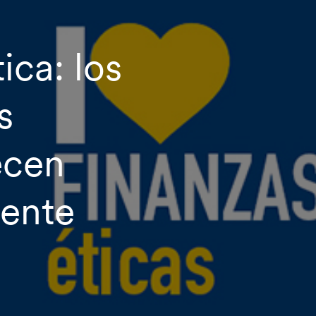
ica: los
s
ecen
ente