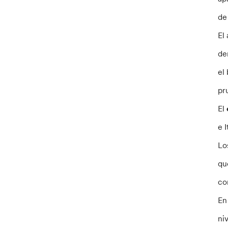
de
El
de
el
pr
El
e 
Lo
qu
co
En
ni