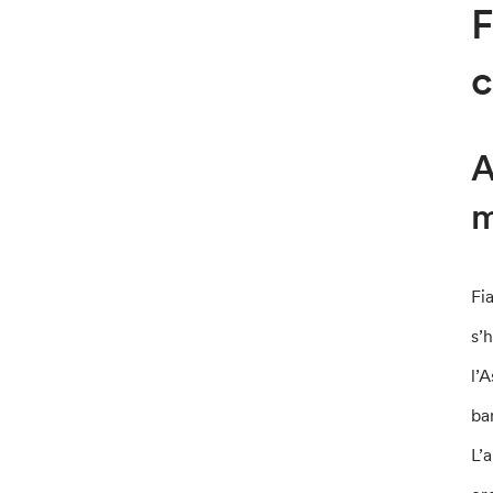
F
c
A
m
Fi
s’
l’
ba
L’