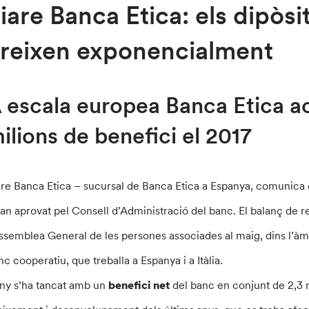
iare Banca Etica: els dipòsit
reixen exponencialment
 escala europea Banca Etica 
ilions de benefici el 2017
are Banca Etica – sucursal de Banca Etica a Espanya, comunica e
han aprovat pel Consell d’Administració del banc. El balanç de re
Assemblea General de les persones associades al maig, dins l’àm
nc cooperatiu, que treballa a Espanya i a Itàlia.
any s’ha tancat amb un
benefici net
del banc en conjunt de 2,3 