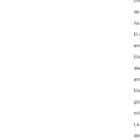
cr
de
ha
El
am
El
da
am
El
gl
mi
L
de