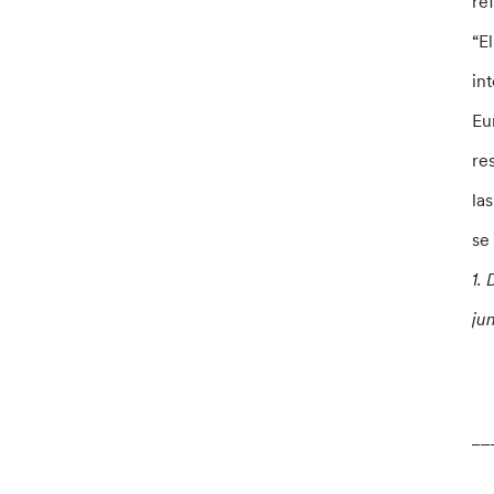
re
“E
in
Eu
re
la
se
1.
ju
__