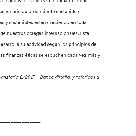
 de alto valor social y/o medioambiental”.
 escenario de crecimiento sostenido e
cas y sostenibles están creciendo en toda
 de nuestros colegas internacionales. Este
esarrolla su actividad según los principios de
 las finanzas éticas se escuchen cada vez más y
anziaria 2/2017 – Banca d’Italia, y referidos a
________________