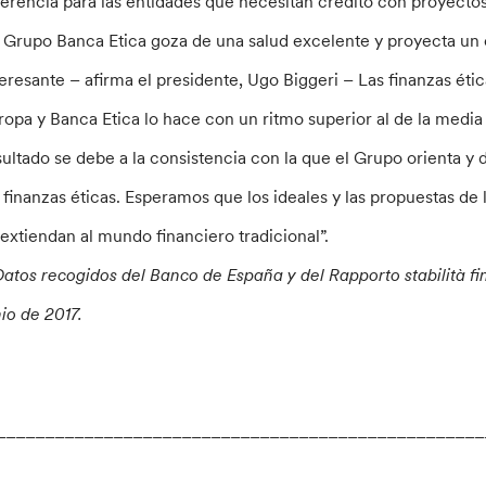
ferencia para las entidades que necesitan crédito con proyectos
l Grupo Banca Etica goza de una salud excelente y proyecta un
teresante – afirma el presidente, Ugo Biggeri – Las finanzas éti
ropa y Banca Etica lo hace con un ritmo superior al de la media
sultado se debe a la consistencia con la que el Grupo orienta y d
s finanzas éticas. Esperamos que los ideales y las propuestas de
 extiendan al mundo financiero tradicional”.
 Datos recogidos del Banco de España y del Rapporto stabilità fin
nio de 2017.
_________________________________________________