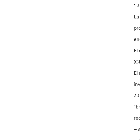
1.
L
pr
en
El
(C
El
in
3.
“E
re
– 