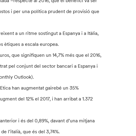
ada –respecte al 2016, que el benefici va ser
stos i per una política prudent de provisió que
eixent a un ritme sostingut a Espanya i a Itàlia,
s ètiques a escala europea.
’euros, que signifiquen un 14,7% més que el 2016,
at pel conjunt del sector bancari a Espanya i
onthly Outlook).
Etica han augmentat gairebé un 35%
ugment del 12% el 2017, i han arribat a 1.372
nterior i és del 0,89%, davant d’una mitjana
de l’italià, que és del 3,74%.