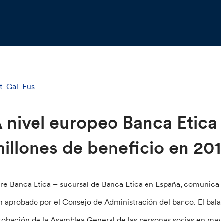
t
Gal
Eus
 nivel europeo Banca Etica
illones de beneficio en 20
are Banca Etica – sucursal de Banca Etica en España, comunica 
n aprobado por el Consejo de Administración del banco. El bala
robación de la Asamblea General de las personas socias en may