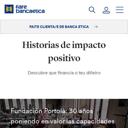
Saltar
ao
contido
FAITE CLIENTA/E DE BANCA ETICA
Iniciar sesión
Historias de impacto
Faite clienta/e
positivo
Descubre que financia o teu diñeiro
Fundación Portolà: 30 años
poniendo en valor las capacidades