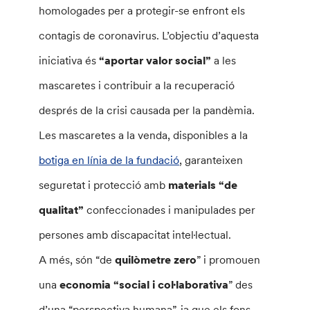
homologades per a protegir-se enfront els
contagis de coronavirus. L’objectiu d’aquesta
iniciativa és
“aportar valor social”
a les
mascaretes i contribuir a la recuperació
després de la crisi causada per la pandèmia.
Les mascaretes a la venda, disponibles a la
botiga en línia de la fundació
, garanteixen
seguretat i protecció amb
materials “de
qualitat”
confeccionades i manipulades per
persones amb discapacitat intel·lectual.
A més, són “de
quilòmetre zero
” i promouen
una
economia “social i col·laborativa
” des
d’una “perspectiva humana”, ja que els fons