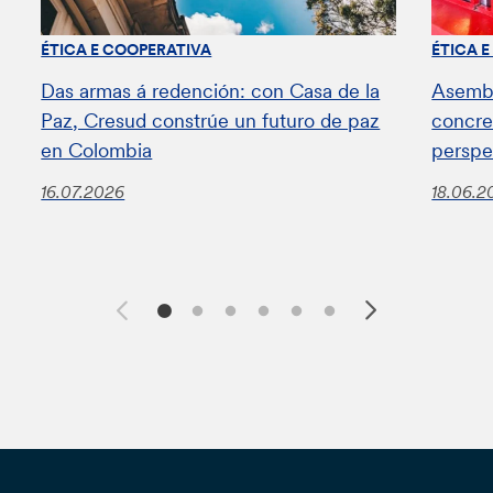
ÉTICA E COOPERATIVA
ÉTICA 
Das armas á redención: con Casa de la
Asembl
Paz, Cresud constrúe un futuro de paz
concret
en Colombia
perspe
16.07.2026
18.06.2