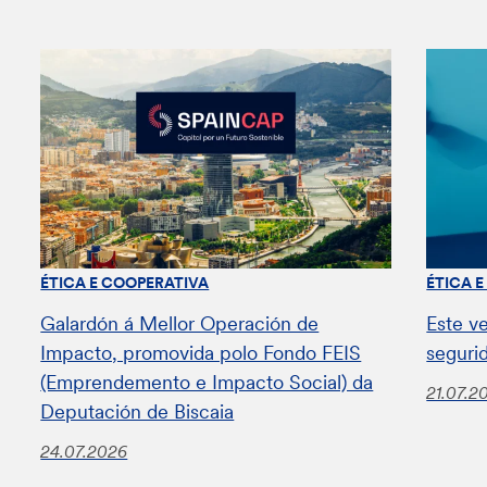
ÉTICA E COOPERATIVA
ÉTICA 
Galardón á Mellor Operación de
Este v
Impacto, promovida polo Fondo FEIS
seguri
(Emprendemento e Impacto Social) da
21.07.2
Deputación de Biscaia
24.07.2026