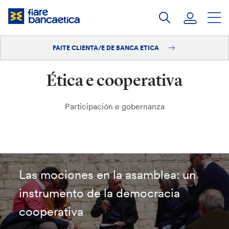
Saltar
ao
contido
FAITE CLIENTA/E DE BANCA ETICA
Iniciar sesión
Ética e cooperativa
Faite clienta/e
Participación e gobernanza
Las mociones en la asamblea: un
instrumento de la democracia
cooperativa