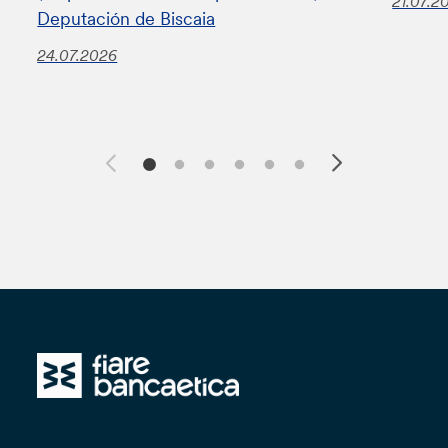
21.07.2
Deputación de Biscaia
24.07.2026