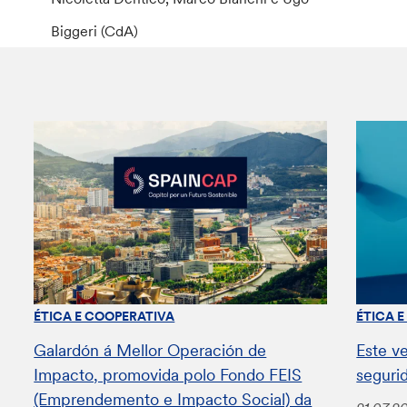
Biggeri (CdA)
ÉTICA E COOPERATIVA
ÉTICA 
Galardón á Mellor Operación de
Este v
Impacto, promovida polo Fondo FEIS
seguri
(Emprendemento e Impacto Social) da