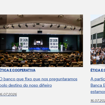
ÉTICA E COOPERATIVA
ÉTICA E
O banco que fixo que nos preguntaramos
A parti
polo destino do noso diñeiro
Banca E
estamos
16.07.2026
16.07.20