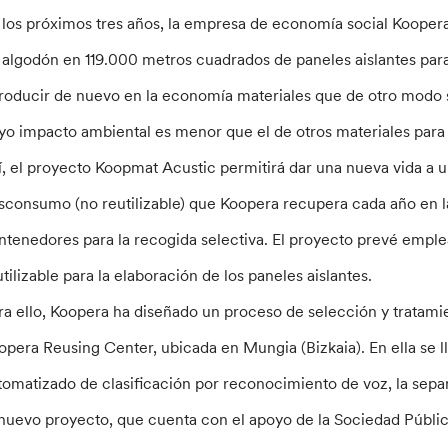
 los próximos tres años, la empresa de economía social Kooper
 algodón en 119.000 metros cuadrados de paneles aislantes para 
troducir de nuevo en la economía materiales que de otro modo 
yo impacto ambiental es menor que el de otros materiales para 
í, el proyecto Koopmat Acustic permitirá dar una nueva vida a un
sconsumo (no reutilizable) que Koopera recupera cada año en la
ntenedores para la recogida selectiva. El proyecto prevé emple
utilizable para la elaboración de los paneles aislantes.
ra ello, Koopera ha diseñado un proceso de selección y tratami
opera Reusing Center, ubicada en Mungia (Bizkaia). En ella se l
tomatizado de clasificación por reconocimiento de voz, la separ
 nuevo proyecto, que cuenta con el apoyo de la Sociedad Públi