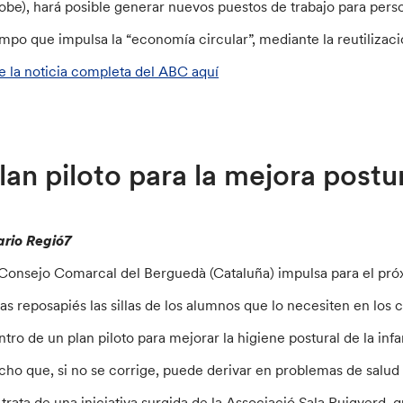
hobe), hará posible generar nuevos puestos de trabajo para pers
empo que impulsa la “economía circular”, mediante la reutilizac
e la noticia completa del ABC aquí
lan piloto para la mejora postur
ario Regió7
 Consejo Comarcal del Berguedà (Cataluña) impulsa para el pró
zas reposapiés las sillas de los alumnos que lo necesiten en los
ntro de un plan piloto para mejorar la higiene postural de la inf
cho que, si no se corrige, puede derivar en problemas de salud 
 trata de una iniciativa surgida de la Associació Sala Puigverd,