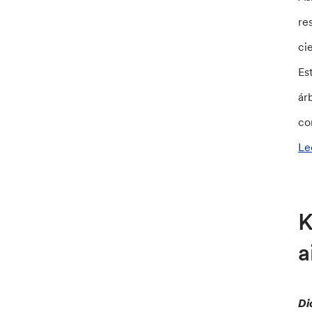
re
ci
Es
ár
co
Le
K
a
Di