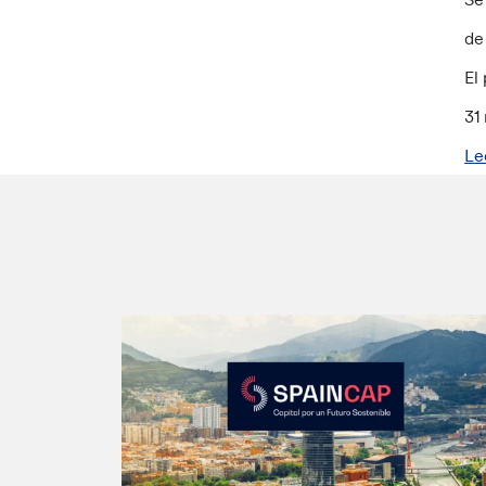
de
El
31
Le