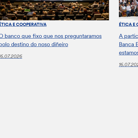
ÉTICA E COOPERATIVA
ÉTICA E
O banco que fixo que nos preguntaramos
A parti
polo destino do noso diñeiro
Banca E
estamos
16.07.2026
16.07.20