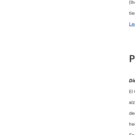
(I
ti
Le
P
Di
El
al
de
he
Se