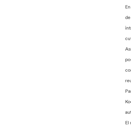
En
de
in
cu
As
po
co
re
Pa
Ko
au
El