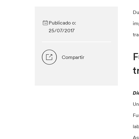
Du
Publicado o:
im
25/07/2017
tr
F
Compartir
t
Di
Un
Fu
la
As