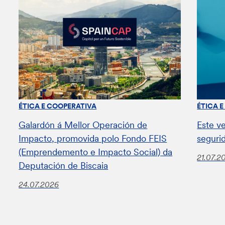
ÉTICA E COOPERATIVA
ÉTICA 
Galardón á Mellor Operación de
Este v
Impacto, promovida polo Fondo FEIS
seguri
(Emprendemento e Impacto Social) da
21.07.2
Deputación de Biscaia
24.07.2026