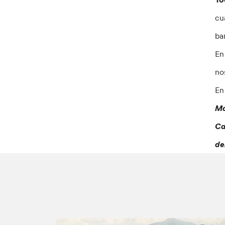
cu
ba
En
no
En
Ma
Ca
de