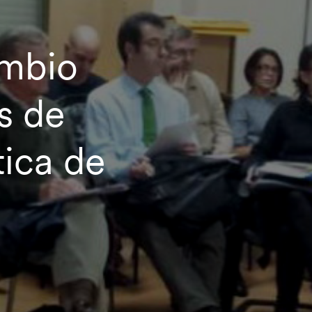
ambio
s de
tica de