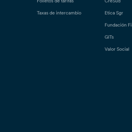
Folletos de tarifas
CreSud
Taxas de intercambio
Etica Sgr
Fundación Fi
GITs
Valor Social