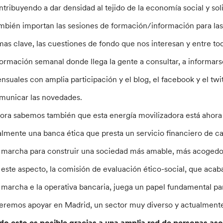
ntribuyendo a dar densidad al tejido de la economía social y so
mbién importan las sesiones de formación/información para las
mas clave, las cuestiones de fondo que nos interesan y entre t
formación semanal donde llega la gente a consultar, a informars
nsuales con amplia participación y el blog, el facebook y el twi
municar las novedades.
ora sabemos también que esta energía movilizadora está ahora a
almente una banca ética que presta un servicio financiero de ca
 marcha para construir una sociedad más amable, más acogedor
 este aspecto, la comisión de evaluación ético-social, que acab
 marcha e la operativa bancaria, juega un papel fundamental par
eremos apoyar en Madrid, un sector muy diverso y actualment
do esto es posible gracias a una amplia red de personas aso