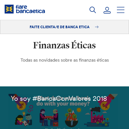
Saltar
ao
contido
FAITE CLIENTA/E DE BANCA ETICA
Iniciar sesión
Finanzas Éticas
Faite clienta/e
Todas as novidades sobre as finanzas éticas
Yo soy #BancaConValores 2018