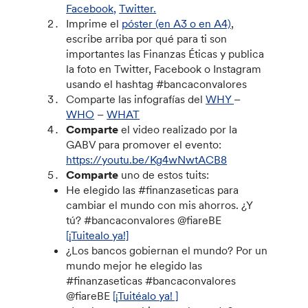
Facebook,
Twitter.
Imprime el
póster (en A3 o en A4)
,
escribe arriba por qué para ti son
importantes las Finanzas Éticas y publica
la foto en Twitter, Facebook o Instagram
usando el hashtag #bancaconvalores
Comparte las infografías del
WHY
–
WHO
–
WHAT
Comparte
el video realizado por la
GABV para promover el evento:
https://youtu.be/Kg4wNwtACB8
Comparte
uno de estos tuits:
He elegido las #finanzaseticas para
cambiar el mundo con mis ahorros. ¿Y
tú? #bancaconvalores @fiareBE
[¡Tuitealo ya!]
¿Los bancos gobiernan el mundo? Por un
mundo mejor he elegido las
#finanzaseticas #bancaconvalores
@fiareBE
[¡Tuitéalo ya! ]