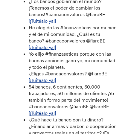
¿Los bancos gobiernan el mundo?
¡Tenemos el poder de cambiar los
bancos!#bancaconvalores @fiareBE
[¡Tuitéalo ya!]
He elegido las #finanzaeticas por mi bien
y el de mi comunidad. ¿Cuál es tu
banco? #bancaconvalores @fiareBE
[¡Tuitéalo ya!]
Yo elijo #finanzaseticas porque con las
buenas acciones gano yo, mi comunidad
y todo el planeta.
¿Eliges #bancaconvalores? @fiareBE
[¡Tuitéalo ya!]
54 bancos, 6 continentes, 60.000
trabajadores, 50 millones de clientes ¡Yo
también formo parte del movimiento!
#bancaconvalores @fiareBE @fiareBE
[¡Tuitéalo ya!]
¿Qué hace tu banco con tu dinero?
¿Financiar armas y carbón o cooperación
y proyectos reales en el territorio? ¡Es