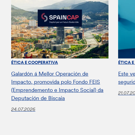
ÉTICA E COOPERATIVA
ÉTICA 
Galardón á Mellor Operación de
Este v
Impacto, promovida polo Fondo FEIS
seguri
(Emprendemento e Impacto Social) da
21.07.2
Deputación de Biscaia
24.07.2026