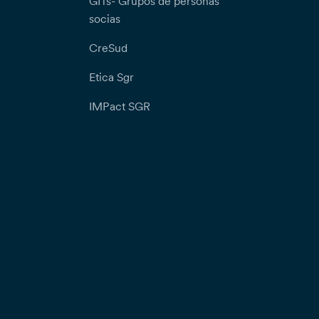
GITs- Grupos de personas
socias
CreSud
Etica Sgr
IMPact SGR