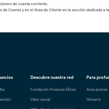
l número de cuenta corriente.
 de Cuenta y en el Área de Cliente en la sección dedicada a la
nuncios
Descubre nuestra red
Para profu
fas
Fundación Finanzas Éticas
Área prensa
cambio
Valor social
Glosario