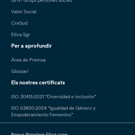
GITs- Grups persones sòcies
Valor Social
CreSud
Etica Sgr
Per a aprofundir
Àrea de Premsa
Glossari
Els nostres certificats
ISO 30415:2021 “Diversidad e inclusión”
ISO 53800:2024 “Igualdad de Género y
Empoderamiento Femenino”
Banca Popolare Etica scpa