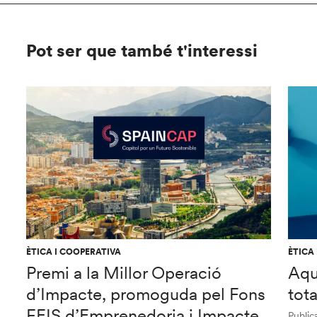
Pot ser que també t'interessi
ÈTICA I COOPERATIVA
ÈTICA
Premi a la Millor Operació
Aqu
d’Impacte, promoguda pel Fons
tot
FEIS d’Emprenedoria i Impacte
Publica