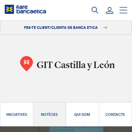
Salta
al
contingut
FES-TE CLIENT/CLIENTA DE BANCA ETICA
Iniciar sessió
Fes-te'n client/clienta
GIT Castilla y León
INICIATIVES
NOTÍCIES
QUI SOM
CONTACTE