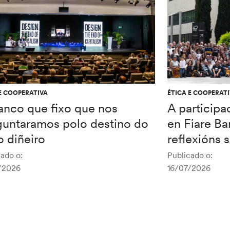
E COOPERATIVA
ÉTICA E COOPERAT
anco que fixo que nos
A participa
guntaramos polo destino do
en Fiare Ba
 diñeiro
reflexións 
ado o:
Publicado o:
/2026
16/07/2026