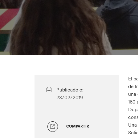
El p
de I
Publicado o:
una 
28/02/2019
160 
Depa
cons
Una 
COMPARTIR
Soli