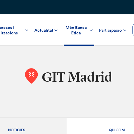
reses i
Món Banca
Actualitat
Participació
itzacions
Etica
GIT Madrid
NOTÍCIES
QUI SOM