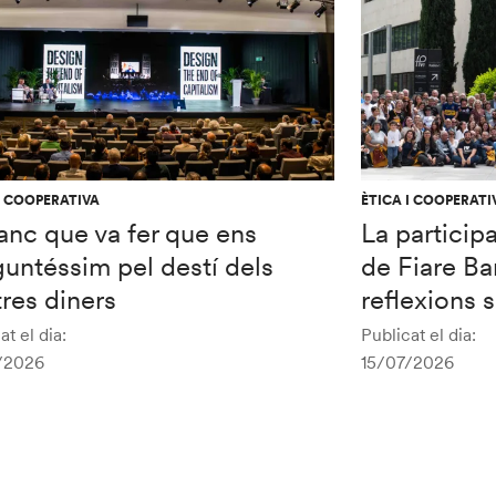
I COOPERATIVA
ÈTICA I COOPERATI
anc que va fer que ens
La particip
untéssim pel destí dels
de Fiare Ba
res diners
reflexions 
at el dia:
Publicat el dia:
/2026
15/07/2026