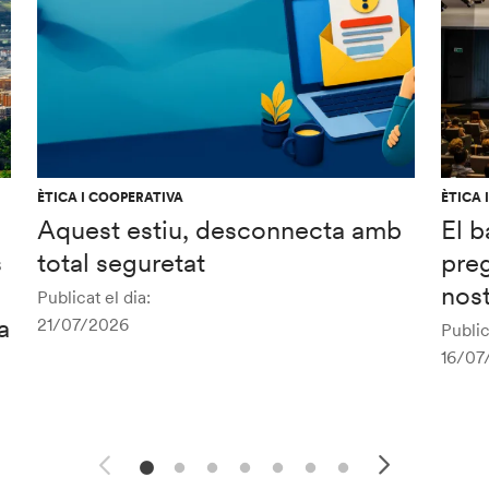
ÈTICA I COOPERATIVA
ÈTICA 
Aquest estiu, desconnecta amb
El b
s
total seguretat
preg
nost
Publicat el dia:
a
21/07/2026
Public
16/07