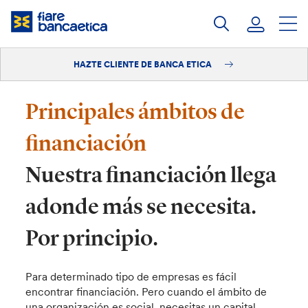
Saltar
a
contenido
HAZTE CLIENTE DE BANCA ETICA
Iniciar sesión
Hazte cliente
Principales ámbitos de
financiación
Nuestra financiación llega
adonde más se necesita.
Por principio.
Para determinado tipo de empresas es fácil
encontrar financiación. Pero cuando el ámbito de
una organización es social, necesitas un capital