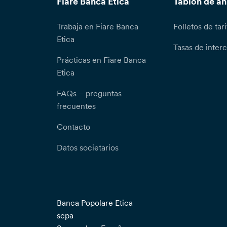
Fiare Banca Etica
Tablón de a
Trabaja en Fiare Banca
Folletos de tari
Etica
Tasas de inter
Prácticas en Fiare Banca
Etica
FAQs – preguntas
frecuentes
Contacto
Datos societarios
Banca Popolare Etica
scpa