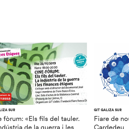
LIZA SUR
GIT GALIZA SUR
 fòrum: «Els fils del tauler.
Fiare de no
ndústria de la guerra i les
Cardedeu