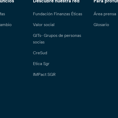
nuncios
Descubre nuestra red
Para profu
fas
Fundación Finanzas Éticas
Área prensa
cambio
Valor social
Glosario
GITs- Grupos de personas
socias
CreSud
Etica Sgr
IMPact SGR