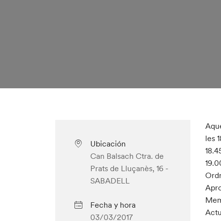
Aque
les 
Ubicación
18.4
Can Balsach Ctra. de
19.0
Prats de Lluçanès, 16 -
Ordr
SABADELL
Apro
Memò
Fecha y hora
Actu
03/03/2017