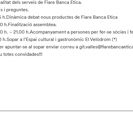
alitat dels serveis de Fiare Banca Etica.
s i preguntes.
5 h.Dinàmica debat nous productes de Fiare Banca Etica
0 h.Finalització assemblea.
0 h. – 21.00 h.Acompanyament a persones per fer-se sòcies i fer
0 h.Sopar a l’Espai cultural i gastronòmic El Velòdrom (*)
Per apuntar-se al sopar enviar correu a git.valles@fiarebancaetic
u totes convidades!!!