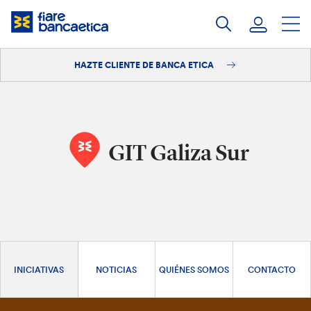
Saltar
a
contenido
HAZTE CLIENTE DE BANCA ETICA
Iniciar sesión
Hazte cliente
GIT Galiza Sur
INICIATIVAS
NOTICIAS
QUIÉNES SOMOS
CONTACTO