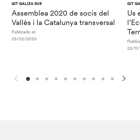
GIT GALIZA SUR
GIT G
Assemblea 2020 de socis del
Us 
Vallès i la Catalunya transversal
l’E
Ter
Publicado el:
25/02/2020
Public
22/11