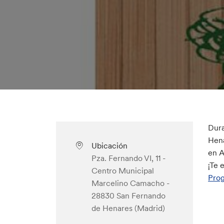
Dura
Hena
Ubicación
en A
Pza. Fernando VI, 11 -
¡Te 
Centro Municipal
Prog
Marcelino Camacho -
28830 San Fernando
de Henares (Madrid)