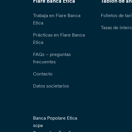
Fiare Banca Etica
Tablón de a
Trabaja en Fiare Banca
Folletos de tari
Etica
Tasas de inter
Prácticas en Fiare Banca
Etica
FAQs – preguntas
frecuentes
Contacto
Datos societarios
Banca Popolare Etica
scpa