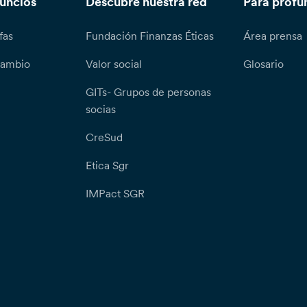
nuncios
Descubre nuestra red
Para profu
fas
Fundación Finanzas Éticas
Área prensa
cambio
Valor social
Glosario
GITs- Grupos de personas
socias
CreSud
Etica Sgr
IMPact SGR