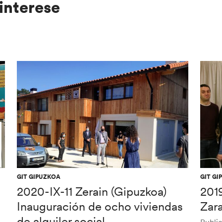
interese
GIT GIPUZKOA
GIT GI
2020-IX-11 Zerain (Gipuzkoa)
201
Inauguración de ocho viviendas
Zar
de alquiler social.