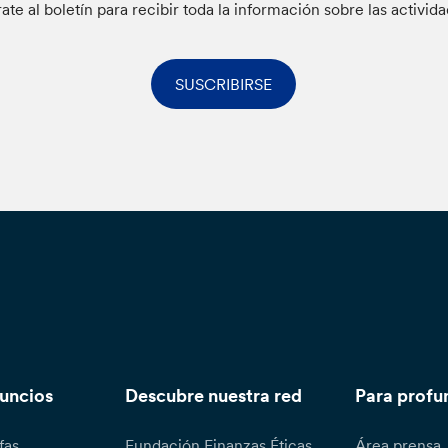
rate al boletín para recibir toda la información sobre las activid
SUSCRIBIRSE
nuncios
Descubre nuestra red
Para profu
fas
Fundación Finanzas Éticas
Área prensa