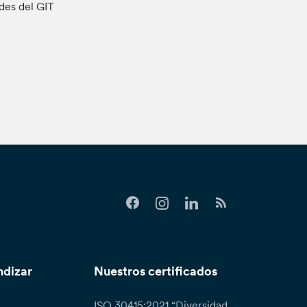
ades del GIT
ndizar
Nuestros certificados
ISO 30415:2021 “Diversidad