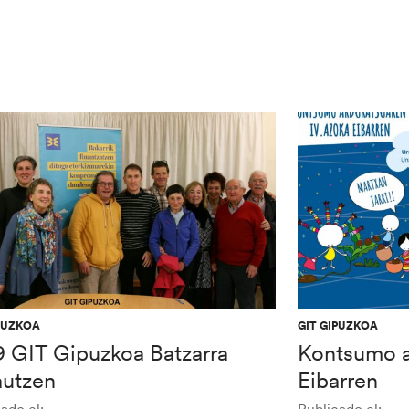
PUZKOA
GIT GIPUZKOA
9 GIT Gipuzkoa Batzarra
Kontsumo a
autzen
Eibarren