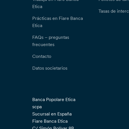
Etica
Tasas de inter
Prácticas en Fiare Banca
Etica
FAQs – preguntas
frecuentes
Contacto
Datos societarios
Banca Popolare Etica
scpa
Sucursal en España
Fiare Banca Etica
C/ Simón Bolívar 8B