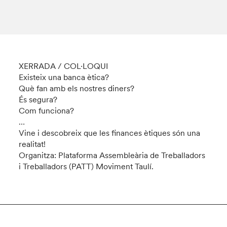
XERRADA / COL·LOQUI
Existeix una banca ètica?
Què fan amb els nostres diners?
És segura?
Com funciona?
…
Vine i descobreix que les finances ètiques són una
realitat!
Organitza: Plataforma Assembleària de Treballadors
i Treballadors (PATT) Moviment Taulí.