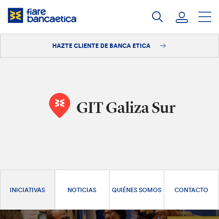
Saltar
a
contenido
HAZTE CLIENTE DE BANCA ETICA
Iniciar sesión
Hazte cliente
GIT Galiza Sur
INICIATIVAS
NOTICIAS
QUIÉNES SOMOS
CONTACTO