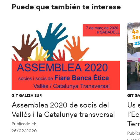
Puede que también te interese
GIT GALIZA SUR
GIT G
Assemblea 2020 de socis del
Us 
Vallès i la Catalunya transversal
l’E
Ter
Publicado el:
25/02/2020
Public