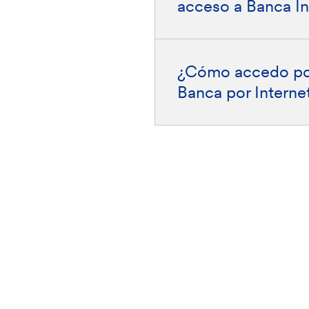
acceso a Banca In
¿Cómo accedo por
Banca por Interne
nuncios
Descubre nuestra red
Para profu