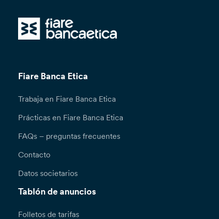
personales o, en su defecto y exclusivamente,
previa firma de Cláusulas Contractuales Tipo
dirigidas a garantizar una adecuada protección
de los datos personales objeto de transferencia.
Alternativamente, se podrá valorar la
concurrencia de alguna de las excepciones
previstas en el Artículo 49 del RGPD. Podrás
Fiare Banca Etica
ejercer en cualquier momento los derechos
que te confieren los Artículos 15 y ss. del
Trabaja en Fiare Banca Etica
Reglamento (UE) 2016/679 (derecho de
acceso, rectificación, cancelación, limitación
Prácticas en Fiare Banca Etica
del tratamiento, notificación, portabilidad de los
datos, oposición, a no ser objeto de una
FAQs – preguntas frecuentes
decisión basada únicamente en un tratamiento
automatizado, incluida la elaboración de
Contacto
perfiles) contactando con el Responsable del
Datos societarios
Tratamiento, Banca Popolare Etica Sociedad
Anónima Cooperativa, Padua, Via N.
Tablón de anuncios
Tommaseo, 7. Para el ejercicio de los derechos
previstos en el Art. 15 y ss., así como para
Folletos de tarifas
recibir más información respecto al tratamiento