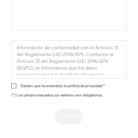
Información de conformidad con el Artículo 13
del Reglamento (UE) 2016/679. Conforme al
Artículo 13 del Reglamento (UE) 2016/679
(RGPD), te informamos que los datos
personales que has facilitado libremente
(correo electrónico) serán tratados por Banca
Declaro que he entendido la política de privacidad *
Popolare Etica Sociedad Anónima Cooperativa,
Padua, Via Tommaseo, 7, como Responsable
(*) Los campos marcados con asterisco son obligatorios.
del Tratamiento, para dar seguimiento a tu
solicitud de contacto: El tratamiento de tus
datos para la finalidad anteriormente
mencionada se basa en la necesidad de
ejecutar correctamente el contrato del que
eres parte o las medidas precontractuales