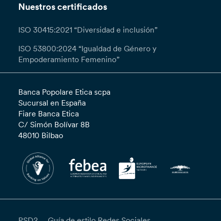
comunicación interlocutoria en el plazo de un
Nuestros certificados
(1) mes, informándote de que tu solicitud ha
sido aceptada. Si consideras que el tratamiento
ISO 30415:2021 “Diversidad e inclusión”
de tus datos por parte del Responsable del
ISO 53800:2024 “Igualdad de Género y
mismo está infringiendo el RGPD, puedes
Empoderamiento Femenino”
presentar una reclamación ante la autoridad de
control.
Banca Popolare Etica scpa
Sucursal en España
Fiare Banca Etica
C/ Simón Bolívar 8B
48010 Bilbao
PSD2
Guía de estilo Redes Sociales