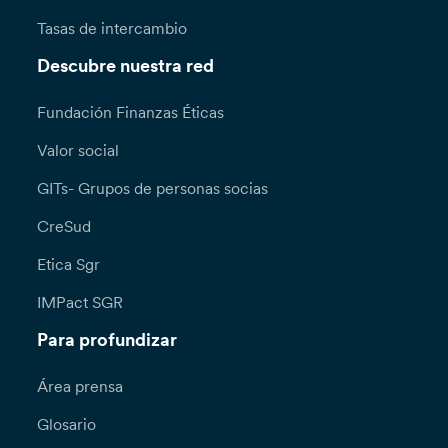
de tus datos personales, puedes dirigirte
Tasas de intercambio
directamente a nuestras oficinas o enviar una
solicitud por escrito utilizando el formulario
Descubre nuestra red
disponible en la página web del Banco, en la
sección "Política de privacidad y cookies", a la
Fundación Finanzas Éticas
atención del Responsable de Protección de
Valor social
Datos: DPO@bancaetica.com. Si deseas
denunciar una violación en el tratamiento de
GITs- Grupos de personas socias
tus datos personales (por ejemplo, la inclusión
ilícita de tus datos personales en listas de
CreSud
correo o en la página web del Banco), podrás
presentar una reclamación formal ante la
Etica Sgr
Oficina de Reclamaciones - Servicio de
IMPact SGR
Asesoría Jurídica - Via N. Tommaseo, 7 - 35131
Padua - reclami@bancaetica.com. Te
Para profundizar
informamos que, conforme a los Artículos 15 y
ss., el plazo para responder a tu solicitud es de
Área prensa
un (1) mes, prorrogable a dos (2) meses en
casos especialmente complejos; en estos
Glosario
casos, el Banco te enviará por lo menos una