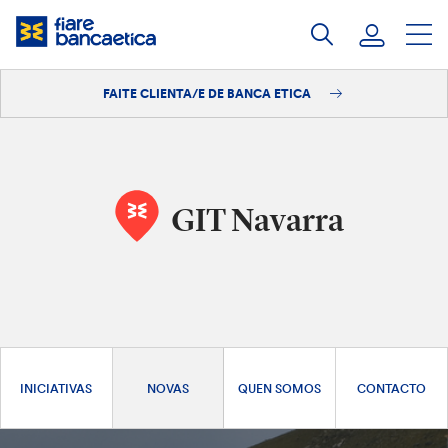
Saltar
ao
contido
FAITE CLIENTA/E DE BANCA ETICA
Iniciar sesión
Faite clienta/e
GIT Navarra
INICIATIVAS
NOVAS
QUEN SOMOS
CONTACTO