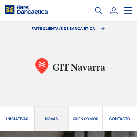
Saltar
ao
contido
FAITE CLIENTA/E DE BANCA ETICA
Iniciar sesión
Faite clienta/e
GIT Navarra
INICIATIVAS
NOVAS
QUEN SOMOS
CONTACTO