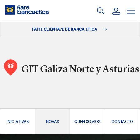
Saltar
ao
contido
FAITE CLIENTA/E DE BANCA ETICA
Iniciar sesión
Faite clienta/e
GIT Galiza Norte y Asturias
INICIATIVAS
NOVAS
QUEN SOMOS
CONTACTO