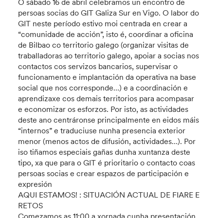
O sábado 16 de abril celebramos un encontro de
persoas socias do GIT Galiza Sur en Vigo. O labor do
GIT neste período estivo moi centrada en crear a
“comunidade de acción”, isto é, coordinar a oficina
de Bilbao co territorio galego (organizar visitas de
traballadoras ao territorio galego, apoiar a socias nos
contactos cos servizos bancarios, supervisar o
funcionamento e implantación da operativa na base
social que nos corresponde…) e a coordinación e
aprendizaxe cos demais territorios para acompasar
e economizar os esforzos. Por isto, as actividades
deste ano centráronse principalmente en eidos máis
“internos” e traduciuse nunha presencia exterior
menor (menos actos de difusión, actividades…). Por
iso tiñamos especiais gañas dunha xuntanza deste
tipo, xa que para o GIT é prioritario o contacto coas
persoas socias e crear espazos de participación e
expresión
AQUI ESTAMOS! : SITUACIÓN ACTUAL DE FIARE E
RETOS
Comezamos as 11:00 a xornada cunha presentación